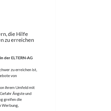
rn, die Hilfe
en zu erreichen
rin der ELTERN-AG
chwer zu erreichen ist,
gebote von
von ihrem Umfeld mit
t Gefahr Ängste und
g greifen die
on Werbung,