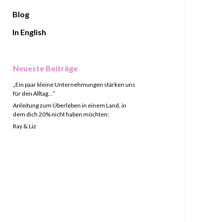
Blog
In English
Sidebar
Neueste Beiträge
„Ein paar kleine Unternehmungen stärken uns
für den Alltag…“
Anleitung zum Überleben in einem Land, in
dem dich 20% nicht haben möchten:
Ray & Liz