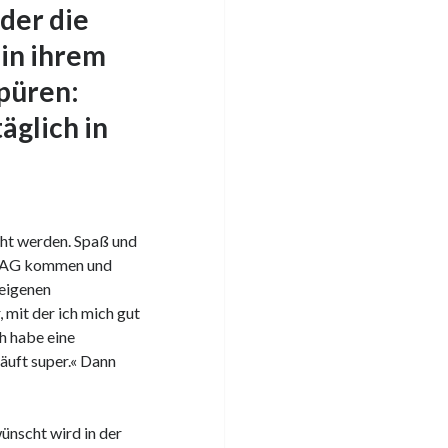
der die
 in ihrem
spüren:
äglich in
ht werden. Spaß und
RN-AG kommen und
 eigenen
 mit der ich mich gut
ch habe eine
läuft super.« Dann
ünscht wird in der