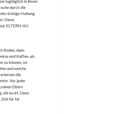
ie tagtäglich in ihrem
prache durch die
 die richtige Haltung
n. Diese
ng zur ELTERN-AG
ch finden, dann
Kekse und Kaffee, als
n zu können, ist
ufen und welche
erlernen die
ntor. Vor jeder
zelnen Eltern
, die lockt. Denn
Zeit für für