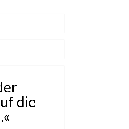
der
uf die
.«