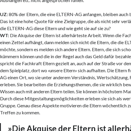
Aushängen etc. nicht angesprochen fühlen.
UZ:
80% der Eltern, die eine ELTERN-AG anfangen, bleiben auch 
Das ist eine hohe Quote für eine Zielgruppe, die als nicht sehr verlä
die ELTERN-AG diese Eltern und wie geht sie auf sie zu?
WT:
Die Akquise der Eltern ist allerhärteste Arbeit. Wenn die Fach
einen Zettel aufhängt, dann melden sich nicht die Eltern, die di
möchte, sondern es melden sich andere Eltern. Eltern, die sich scho
kümmern können und die in der Regel auch das Geld dafür bezah
spricht die Fachkraft Eltern gezielt an, auch auf der Straße vor d
dem Spielplatz, dort wo
›
unsere Eltern
‹
sich aufhalten. Die Eltern 
AG einen Ort, wo sie unter anderem Verständnis, Wertschätzung, 
erleben. Sie bearbeiten die Erziehungsthemen, die sie wirklich be
Wissen auch mit anderen Eltern teilen. Sie können in höchstem Maß
Durch diese Mitgestaltungsmöglichkeiten erleben sie sich als wert
Gruppe. Genau diese Aspekte motivieren die Eltern wöchentlich
Treffen zu kommen.
»Die Akquise der Eltern ist aller