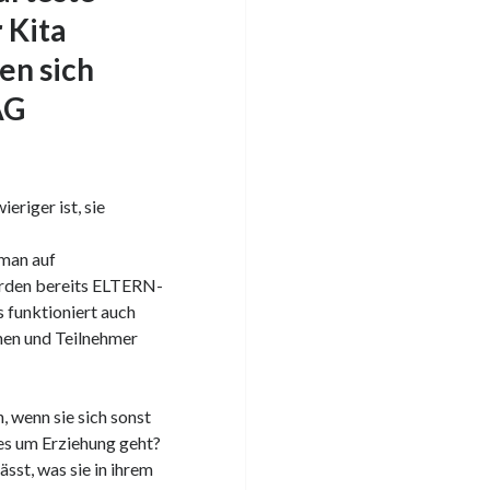
 Kita
en sich
AG
eriger ist, sie
 man auf
wurden bereits ELTERN-
 funktioniert auch
en und Teilnehmer
 wenn sie sich sonst
es um Erziehung geht?
sst, was sie in ihrem