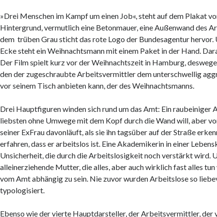
»Drei Menschen im Kampf um einen Job«, steht auf dem Plakat v
Hintergrund, vermutlich eine Betonmauer, eine Außenwand des Ar
dem trüben Grau sticht das rote Logo der Bundesagentur hervor. U
Ecke steht ein Weihnachtsmann mit einem Paket in der Hand. Dara
Der Film spielt kurz vor der Weihnachtszeit in Hamburg, deswegen
den der zugeschraubte Arbeitsvermittler dem unterschwellig agg
vor seinem Tisch anbieten kann, der des Weihnachtsmanns.
Drei Hauptfiguren winden sich rund um das Amt: Ein raubeiniger A
liebsten ohne Umwege mit dem Kopf durch die Wand will, aber vor
seiner ExFrau davonläuft, als sie ihn tagsüber auf der Straße erkenn
erfahren, dass er arbeitslos ist. Eine Akademikerin in einer Lebens
Unsicherheit, die durch die Arbeitslosigkeit noch verstärkt wird. 
alleinerziehende Mutter, die alles, aber auch wirklich fast alles tu
vom Amt abhängig zu sein. Nie zuvor wurden Arbeitslose so liebev
typologisiert.
Ebenso wie der vierte Hauptdarsteller, der Arbeitsvermittler, der 