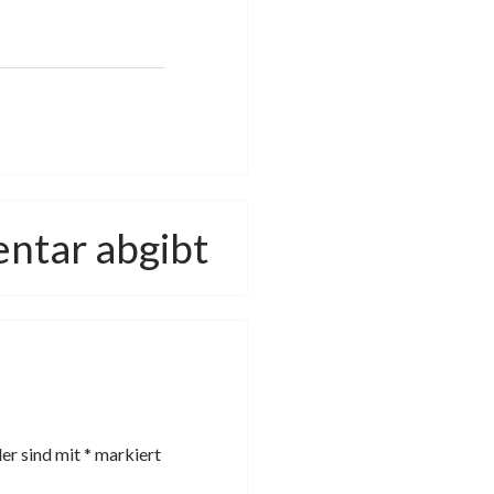
entar abgibt
der sind mit
*
markiert