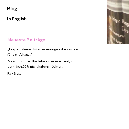
Blog
In English
Sidebar
Neueste Beiträge
„Ein paar kleine Unternehmungen stärken uns
für den Alltag…“
Anleitung zum Überleben in einem Land, in
dem dich 20% nicht haben möchten:
Ray & Liz