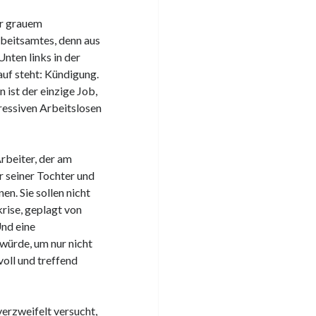
or grauem
beitsamtes, denn aus
nten links in der
uf steht: Kündigung.
 ist der einzige Job,
ressiven Arbeitslosen
rbeiter, der am
 seiner Tochter und
en. Sie sollen nicht
krise, geplagt von
Und eine
n würde, um nur nicht
oll und treffend
verzweifelt versucht,