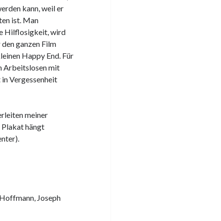
erden kann, weil er
ten ist. Man
 Hilflosigkeit, wird
 den ganzen Film
kleinen Happy End. Für
n Arbeitslosen mit
t in Vergessenheit
rleiten meiner
s Plakat hängt
nter).
a Hoffmann, Joseph