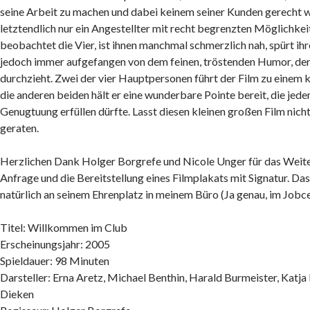
seine Arbeit zu machen und dabei keinem seiner Kunden gerecht w
letztendlich nur ein Angestellter mit recht begrenzten Möglichkei
beobachtet die Vier, ist ihnen manchmal schmerzlich nah, spürt ihre
jedoch immer aufgefangen von dem feinen, tröstenden Humor, der
durchzieht. Zwei der vier Hauptpersonen führt der Film zu einem 
die anderen beiden hält er eine wunderbare Pointe bereit, die jede
Genugtuung erfüllen dürfte. Lasst diesen kleinen großen Film nich
geraten.
Herzlichen Dank Holger Borgrefe und Nicole Unger für das Weite
Anfrage und die Bereitstellung eines Filmplakats mit Signatur. Da
natürlich an seinem Ehrenplatz in meinem Büro (Ja genau, im Jobce
Titel: Willkommen im Club
Erscheinungsjahr: 2005
Spieldauer: 98 Minuten
Darsteller: Erna Aretz, Michael Benthin, Harald Burmeister, Katj
Dieken