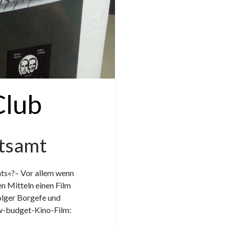
Club
tsamt
ts«?– Vor allem wenn
en Mitteln einen Film
olger Borgefe und
ow-budget-Kino-Film: