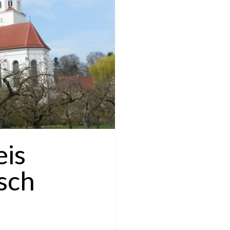
eis
sch