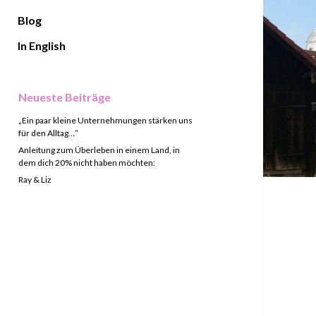
Blog
In English
Sidebar
Neueste Beiträge
„Ein paar kleine Unternehmungen stärken uns
für den Alltag…“
Anleitung zum Überleben in einem Land, in
dem dich 20% nicht haben möchten:
Ray & Liz